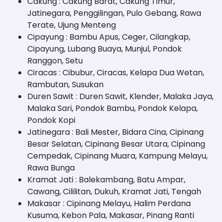
Cakung : Cakung Barat, Cakung Timur,
Jatinegara, Penggilingan, Pulo Gebang, Rawa
Terate, Ujung Menteng
Cipayung : Bambu Apus, Ceger, Cilangkap,
Cipayung, Lubang Buaya, Munjul, Pondok
Ranggon, Setu
Ciracas : Cibubur, Ciracas, Kelapa Dua Wetan,
Rambutan, Susukan
Duren Sawit : Duren Sawit, Klender, Malaka Jaya,
Malaka Sari, Pondok Bambu, Pondok Kelapa,
Pondok Kopi
Jatinegara : Bali Mester, Bidara Cina, Cipinang
Besar Selatan, Cipinang Besar Utara, Cipinang
Cempedak, Cipinang Muara, Kampung Melayu,
Rawa Bunga
Kramat Jati : Balekambang, Batu Ampar,
Cawang, Cililitan, Dukuh, Kramat Jati, Tengah
Makasar : Cipinang Melayu, Halim Perdana
Kusuma, Kebon Pala, Makasar, Pinang Ranti